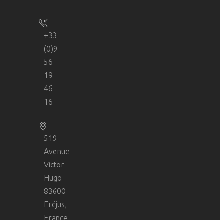
+33
(0)9
56
19
46
16
519
Avenue
Victor
Hugo
83600
Fréjus,
France