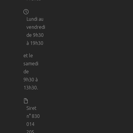
Lundi au
vendredi
de 9h30
à 19h30
et le
samedi
de
9h30 à
13h30.
Siret
n° 830
014
205