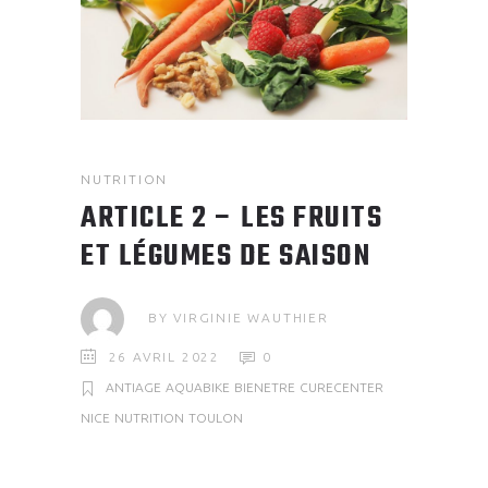
NUTRITION
ARTICLE 2 – LES FRUITS
ET LÉGUMES DE SAISON
BY
VIRGINIE WAUTHIER
26 AVRIL 2022
0
ANTIAGE
AQUABIKE
BIENETRE
CURECENTER
NICE
NUTRITION
TOULON