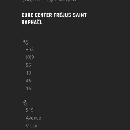
CURE CENTER FRÉJUS SAINT
RAPHAËL
+33
(0)9
56
19
46
16
519
Avenue
Victor